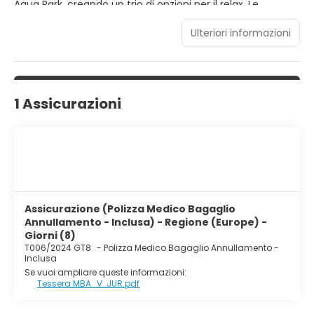
Aqua Park, creando un trio di opzioni per il relax. Le
camere sono realizzate nello stile dei tradizionali villaggi
italiani. Accessibile a tutte le esigenze, il tratto di spiaggia
Ulteriori informazioni
riservato del resort, lungo 700 metri e con una vista
mozzafiato sul Mar Rosso, offre un rifugio tranquillo per gli
adulti.
1 Assicurazioni
Assicurazione (Polizza Medico Bagaglio
Annullamento - Inclusa) - Regione (Europe) -
Giorni (8)
T006/2024 GT8
-
Polizza Medico Bagaglio Annullamento -
Inclusa
Se vuoi ampliare queste informazioni:
Tessera MBA_V. JUR.pdf