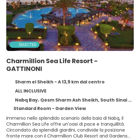
SELECTED
Charmillion Sea Life Resort -
GATTINONI
Sharm el Sheikh - A 13,9 km dal centro
ALL INCLUSIVE
Nabq Bay، Qesm Sharm Ash Sheikh, South Sinai Governorate, Sharm el Sheikh 11371
Standard Room - Garden View
Immerso nello splendido scenario della baia di Nabq, il
Charmillion Sea Life offre un'oasi di pace e tranquillità.
Circondato da splendidi giardini, condivide la posizione
fronte mare con il Charmillion Club Resort and Gardens