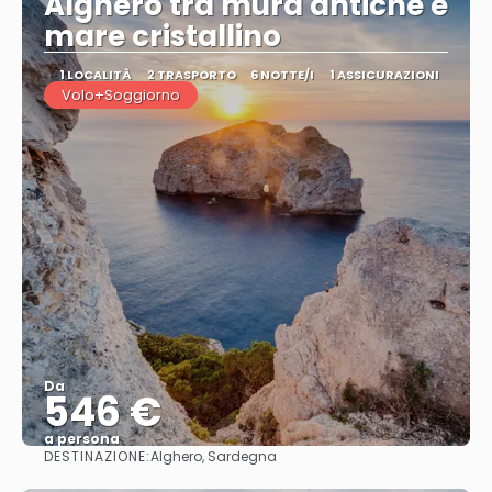
Alghero tra mura antiche e
mare cristallino
1 LOCALITÀ
2 TRASPORTO
6 NOTTE/I
1 ASSICURAZIONI
Volo+Soggiorno
Da
546 €
a persona
DESTINAZIONE:
Alghero, Sardegna
Vedere