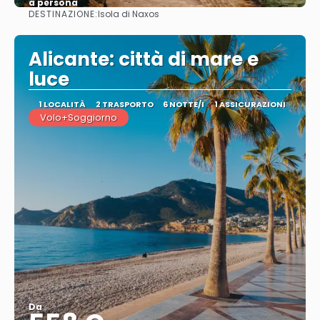
a persona
DESTINAZIONE:
Isola di Naxos
Vedere
Alicante: città di mare e
luce
1 LOCALITÀ
2 TRASPORTO
6 NOTTE/I
1 ASSICURAZIONI
Volo+Soggiorno
Da