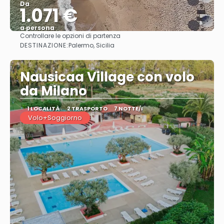
Da
1.071 €
a persona
Controllare le opzioni di partenza
Vedere
DESTINAZIONE:
Palermo, Sicilia
Nausicaa Village con volo
da Milano
1 LOCALITÀ
2 TRASPORTO
7 NOTTE/I
Volo+Soggiorno