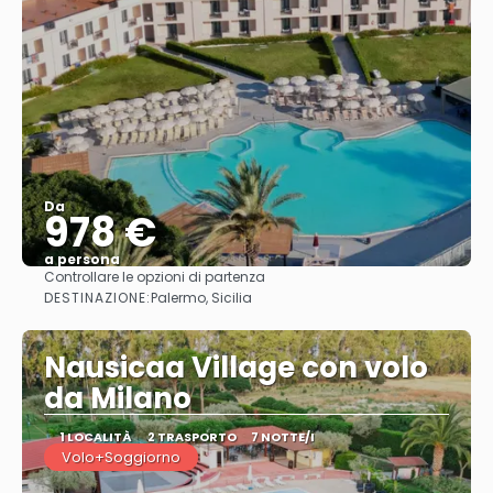
Da
978 €
a persona
Controllare le opzioni di partenza
Vedere
DESTINAZIONE:
Palermo, Sicilia
Nausicaa Village con volo
da Milano
1 LOCALITÀ
2 TRASPORTO
7 NOTTE/I
Volo+Soggiorno