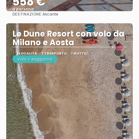
558 €
a persona
DESTINAZIONE:
Alicante
Vedere
Le Dune Resort con volo da
Milano e Aosta
1 LOCALITÀ
2 TRASPORTO
7 NOTTE/I
Volo + soggiorno