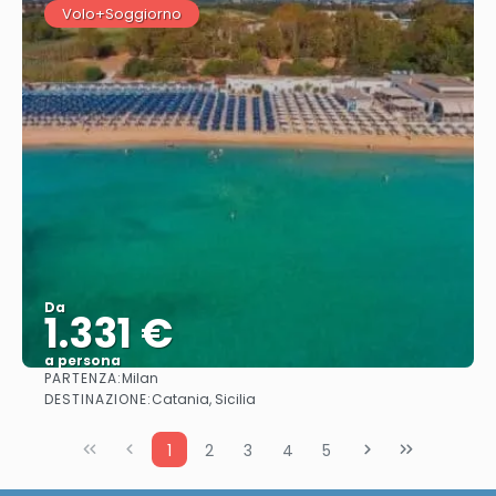
Volo+Soggiorno
Da
1.331 €
a persona
PARTENZA:
Milan
Vedere
DESTINAZIONE:
Catania, Sicilia
1
2
3
4
5