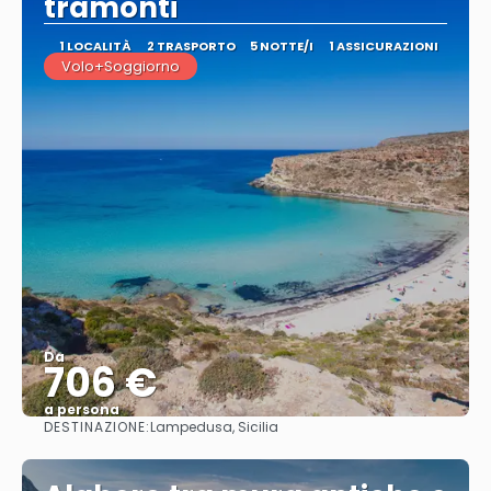
tramonti
1 LOCALITÀ
2 TRASPORTO
5 NOTTE/I
1 ASSICURAZIONI
Volo+Soggiorno
Da
706 €
a persona
DESTINAZIONE:
Lampedusa, Sicilia
Vedere