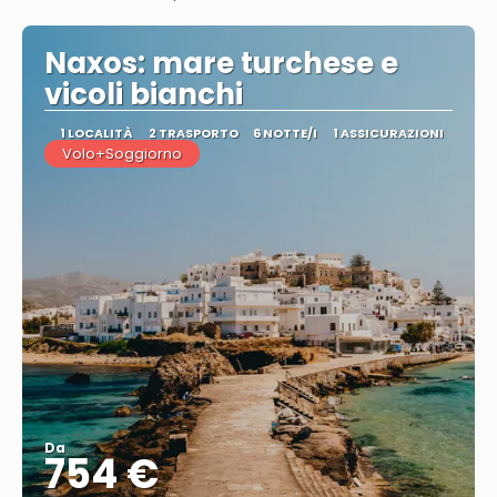
Vedere
Naxos: mare turchese e
vicoli bianchi
1 LOCALITÀ
2 TRASPORTO
6 NOTTE/I
1 ASSICURAZIONI
Volo+Soggiorno
Da
754 €