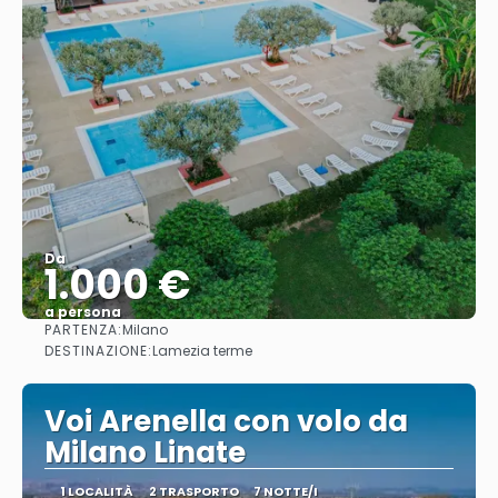
Da
1.000 €
a persona
PARTENZA:
Milano
Vedere
DESTINAZIONE:
Lamezia terme
Voi Arenella con volo da
Milano Linate
1 LOCALITÀ
2 TRASPORTO
7 NOTTE/I