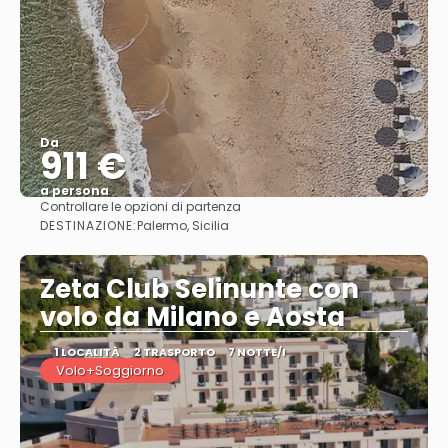
Da
911 €
a persona
Controllare le opzioni di partenza
Vedere
DESTINAZIONE:
Palermo, Sicilia
Zeta Club Selinunte con
volo da Milano e Aosta
1 LOCALITÀ
2 TRASPORTO
7 NOTTE/I
Volo+Soggiorno