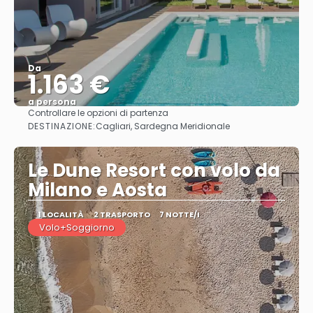
Da
1.163 €
a persona
Controllare le opzioni di partenza
Vedere
DESTINAZIONE:
Cagliari, Sardegna Meridionale
Le Dune Resort con volo da
Milano e Aosta
1 LOCALITÀ
2 TRASPORTO
7 NOTTE/I
Volo+Soggiorno