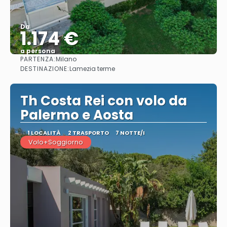
Da
1.174 €
a persona
PARTENZA:
Milano
Vedere
DESTINAZIONE:
Lamezia terme
Th Costa Rei con volo da
Palermo e Aosta
1 LOCALITÀ
2 TRASPORTO
7 NOTTE/I
Volo+Soggiorno