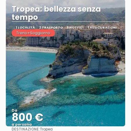
Tropea: bellezza senza
tempo
1 LOCALITÀ
2 TRASPORTO
6 NOTTE/I
1 ASSICURAZIONI
Treno+Soggiorno
Da
800 €
a persona
DESTINAZIONE:
Tropea