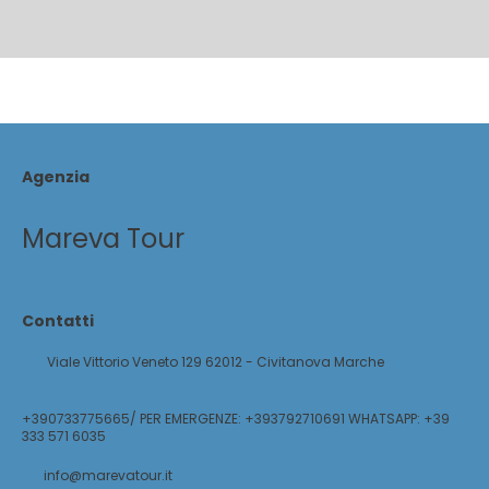
Agenzia
Mareva Tour
Contatti
Viale Vittorio Veneto 129 62012 - Civitanova Marche
+390733775665/ PER EMERGENZE: +393792710691 WHATSAPP: +39
333 571 6035
info@marevatour.it