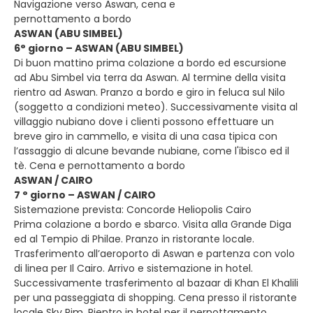
Navigazione verso Aswan, cena e
pernottamento a bordo
ASWAN (ABU SIMBEL)
6° giorno – ASWAN (ABU SIMBEL)
Di buon mattino prima colazione a bordo ed escursione
ad Abu Simbel via terra da Aswan. Al termine della visita
rientro ad Aswan. Pranzo a bordo e giro in feluca sul Nilo
(soggetto a condizioni meteo). Successivamente visita al
villaggio nubiano dove i clienti possono effettuare un
breve giro in cammello, e visita di una casa tipica con
l’assaggio di alcune bevande nubiane, come l'ibisco ed il
tè. Cena e pernottamento a bordo
ASWAN / CAIRO
7 ° giorno – ASWAN / CAIRO
Sistemazione prevista: Concorde Heliopolis Cairo
Prima colazione a bordo e sbarco. Visita alla Grande Diga
ed al Tempio di Philae. Pranzo in ristorante locale.
Trasferimento all’aeroporto di Aswan e partenza con volo
di linea per Il Cairo. Arrivo e sistemazione in hotel.
Successivamente trasferimento al bazaar di Khan El Khalili
per una passeggiata di shopping. Cena presso il ristorante
locale Sky Rim. Rientro in hotel per il pernottamento