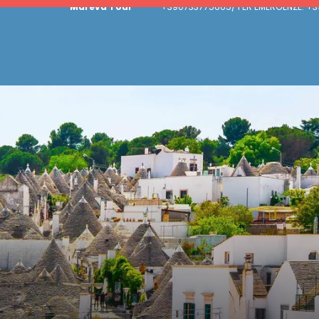
Mareva Tour
+390733775665/ PER EMERGENZE: +3