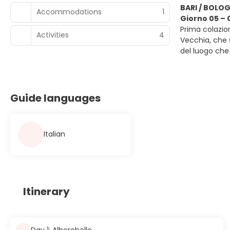
BARI / BOLO
Accommodations
1
Giorno 05 – 
Prima colazion
Activities
4
Vecchia, che s
del luogo che 
Guide languages
Italian
Itinerary