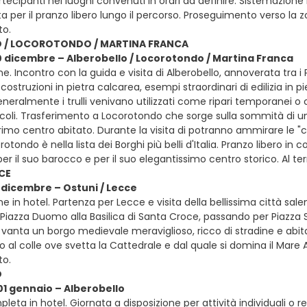
rtecipanti nei luoghi convenuti in orari da definire. Sistemazione
ta per il pranzo libero lungo il percorso. Proseguimento verso la 
o.
O / LOCOROTONDO / MARTINA FRANCA
0 dicembre – Alberobello / Locorotondo / Martina Franca
e. Incontro con la guida e visita di Alberobello, annoverata tra i 
he costruzioni in pietra calcarea, esempi straordinari di edilizia in
eneralmente i trulli venivano utilizzati come ripari temporanei o 
ricoli. Trasferimento a Locorotondo che sorge sulla sommità di un
rimo centro abitato. Durante la visita di potranno ammirare le "
otondo è nella lista dei Borghi più belli d'Italia. Pranzo libero in c
er il suo barocco e per il suo elegantissimo centro storico. Al t
CE
1 dicembre – Ostuni / Lecce
e in hotel. Partenza per Lecce e visita della bellissima città sale
Piazza Duomo alla Basilica di Santa Croce, passando per Piazza S
 vanta un borgo medievale meraviglioso, ricco di stradine e abita
o al colle ove svetta la Cattedrale e dal quale si domina il Mare A
o.
O
01 gennaio – Alberobello
eta in hotel. Giornata a disposizione per attività individuali o re