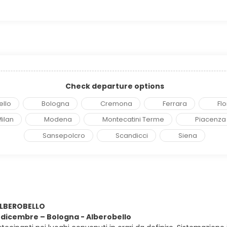
Check departure options
ello
Bologna
Cremona
Ferrara
Fl
ilan
Modena
Montecatini Terme
Piacenza
Sansepolcro
Scandicci
Siena
ALBEROBELLO
9 dicembre – Bologna - Alberobello