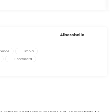
Alberobello
orence
Imola
Pontedera