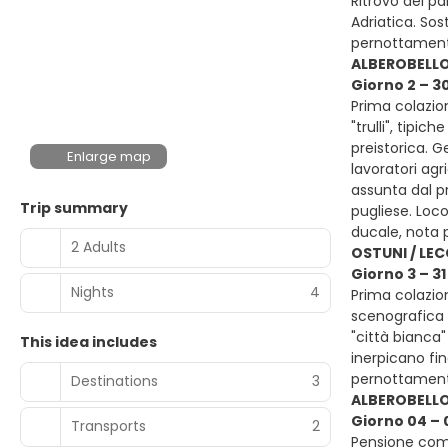
Ritrovo dei pa
Adriatica. Sos
pernottament
ALBEROBELL
Giorno 2 – 3
Prima colazion
"trulli", tipic
preistorica. G
Enlarge map
lavoratori ag
assunta dal p
Trip summary
pugliese. Locor
ducale, nota p
2 Adults
OSTUNI / LEC
Giorno 3 – 3
Nights
4
Prima colazion
scenografica 
"città bianca"
This idea includes
inerpicano fin
pernottament
Destinations
3
ALBEROBELL
Giorno 04 – 
Transports
2
Pensione compl