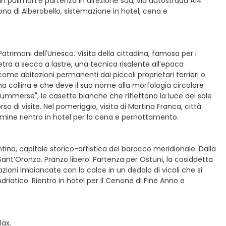
 in pullman e partenza in direzione sud, via autostrada A14
zona di Alberobello, sistemazione in hotel, cena e
Patrimoni dell'Unesco. Visita della cittadina, famosa per i
 pietra a secco a lastre, una tecnica risalente all’epoca
come abitazioni permanenti dai piccoli proprietari terrieri o
a collina e che deve il suo nome alla morfologia circolare
cummerse", le casette bianche che riflettono la luce del sole
orso di visite. Nel pomeriggio, visita di Martina Franca, città
ermine rientro in hotel per la cena e pernottamento.
ntina, capitale storico-artistica del barocco meridionale. Dalla
ant’Oronzo. Pranzo libero. Partenza per Ostuni, la cosiddetta
zioni imbiancate con la calce in un dedalo di vicoli che si
driatico. Rientro in hotel per il Cenone di Fine Anno e
lax.