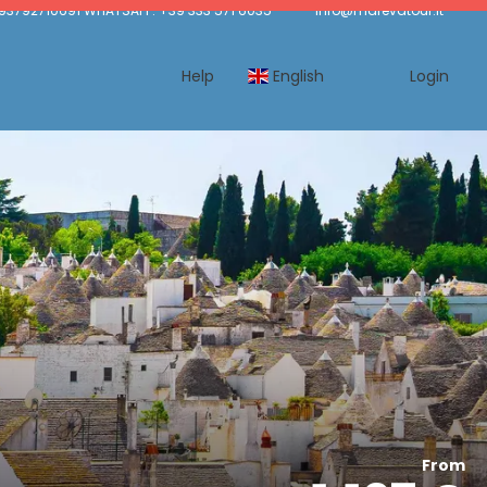
93792710691 WHATSAPP: +39 333 571 6035
info@marevatour.it
Help
English
Login
From